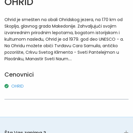
OHRID
Ohrid je smešten na obali Ohridskog jezera, na 170 km od
Skoplja, glavnog grada Makedonije. Zahvaljujući svojim
izvanrednim prirodnim lepotama, bogatom istorijskom i
kulturnom nasleđu, Ohrid je od 1979. god deo UNESCO - a.
Na Ohridu možete obići Tvrđavu Cara Samuila, antičko
pozorište, Crkvu Svetog Klimenta - Sveti Pantelejmon u
Plaošniku, Manastir Sveti Naum....
Cenovnici
OHRID
Šta Vas zanima ?