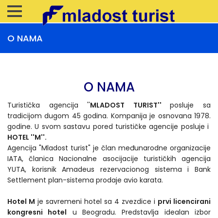
O NAMA
O NAMA
Turistička agencija ''
MLADOST TURIST''
posluje sa
tradicijom dugom 45 godina. Kompanija je osnovana 1978.
godine. U svom sastavu pored turističke agencije posluje i
HOTEL ''M''.
Agencija "Mladost turist" je član međunarodne organizacije
IATA, članica Nacionalne asocijacije turističkih agencija
YUTA, korisnik Amadeus rezervacionog sistema i Bank
Settlement plan-sistema prodaje avio karata.
Hotel M
je savremeni hotel sa 4 zvezdice i
prvi licencirani
kongresni hotel
u Beogradu. Predstavlja idealan izbor