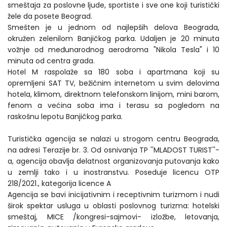
smeštaja za poslovne ljude, sportiste i sve one koji turistički
žele da posete Beograd.
Smešten je u jednom od najlepših delova Beograda,
okružen zelenilom Banjičkog parka. Udaljen je 20 minuta
vožnje od međunarodnog aerodroma "Nikola Tesla" i 10
minuta od centra grada.
Hotel M raspolaže sa 180 soba i apartmana koji su
opremljeni SAT TV, bežičnim internetom u svim delovima
hotela, klimom, direktnom telefonskom linijom, mini barom,
fenom a većina soba ima i terasu sa pogledom na
raskošnu lepotu Banjičkog parka.
Turistička agencija se nalazi u strogom centru Beograda,
na adresi Terazije br. 3. Od osnivanja TP ''MLADOST TURIST''-
a, agencija obavlja delatnost organizovanja putovanja kako
u zemlji tako i u inostranstvu. Poseduje licencu OTP
218/2021., kategorija licence A
Agencija se bavi inicijativnim i receptivnim turizmom i nudi
širok spektar usluga u oblasti poslovnog turizma: hotelski
smeštaj, MICE /kongresi-sajmovi- izložbe, letovanja,