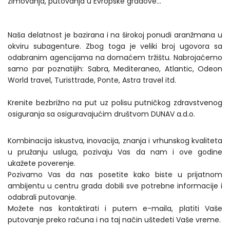
zimovanja, putovanja u Evropske gradove...
Naša delatnost je bazirana i na širokoj ponudi aranžmana u
okviru subagenture. Zbog toga je veliki broj ugovora sa
odabranim agencijama na domaćem tržištu. Nabrojaćemo
samo par poznatijih: Sabra, Mediteraneo, Atlantic, Odeon
World travel, Turisttrade, Ponte, Astra travel itd.
Krenite bezbrižno na put uz polisu putničkog zdravstvenog
osiguranja sa osiguravajućim društvom DUNAV a.d.o.
Kombinacija iskustva, inovacija, znanja i vrhunskog kvaliteta
u pružanju usluga, pozivaju Vas da nam i ove godine
ukažete poverenje.
Pozivamo Vas da nas posetite kako biste u prijatnom
ambijentu u centru grada dobili sve potrebne informacije i
odabrali putovanje.
Možete nas kontaktirati i putem e-maila, platiti Vaše
putovanje preko računa i na taj način uštedeti Vaše vreme.